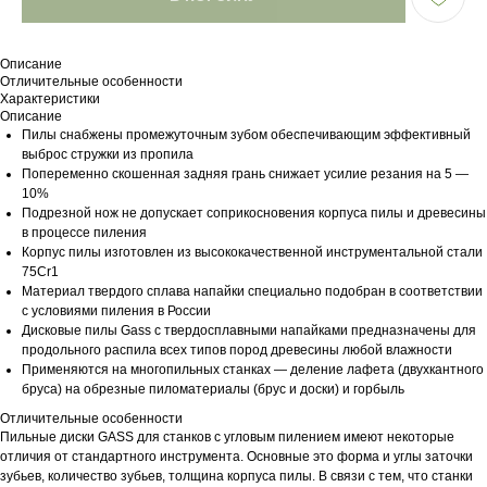
Описание
Отличительные особенности
Характеристики
Описание
Пилы снабжены промежуточным зубом обеспечивающим эффективный
выброс стружки из пропила
Попеременно скошенная задняя грань снижает усилие резания на 5 —
10%
Подрезной нож не допускает соприкосновения корпуса пилы и древесины
в процессе пиления
Корпус пилы изготовлен из высококачественной инструментальной стали
75Cr1
Материал твердого сплава напайки специально подобран в соответствии
с условиями пиления в России
Дисковые пилы Gass с твердосплавными напайками предназначены для
продольного распила всех типов пород древесины любой влажности
Применяются на многопильных станках — деление лафета (двухкантного
бруса) на обрезные пиломатериалы (брус и доски) и горбыль
Отличительные особенности
Пильные диски GASS для станков с угловым пилением имеют некоторые
отличия от стандартного инструмента. Основные это форма и углы заточки
зубьев, количество зубьев, толщина корпуса пилы. В связи с тем, что станки