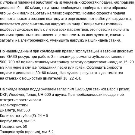
с угловым пилением работают на изменяемых скоростях подачи, как правило
диапазон 0 — 60 м/мин, то и пилы необходимо подбирать таким образом
что бы они могли работать на таких скоростях. Помимо скорости подачи
меняется высота резания поэтому это еще осложняет работу инструмента,
появляется дополнительная нагрузка на пилу. Специалисты компании
подберут дисковую пилу с учетом всех параметров, это позволит получать
пиломатериал высокого качества, с экономить на инструменте, снизить
затраты на электроэнергию, уменьшить нагрузку на шпиндель станка.
По нашим данным при соблюдении правил эксплуатации и заточки дисковых
пил GASS ресурс при работе 2-я пилами до ремонта зубьев составляет
500−700 м3 по напиленному материалу. заточку осуществлять каждые 15−20
м3 или мене в случае попадания песка или грязи. Соблюдать скорости
подачи в диапазоне 30−60 м/мин,. Наилучшие результаты достигаются
на станках с мощностью двигателей 18−22 кВт.
На складе всегда поддерживаем запас пил GASS для станков Барс, Гризли,
DKP, Woodwer, Тондо, UH-500 и других. При необходимости посадочное
отверстие растачиваем.
Характеристики
Диаметр, мм: 550
Количество зубов (Z): 24 + 6
Корпус пилы, мм: 3.5
Посадка, мм: 50
Толщина зуба (пропил), мм: 5.2