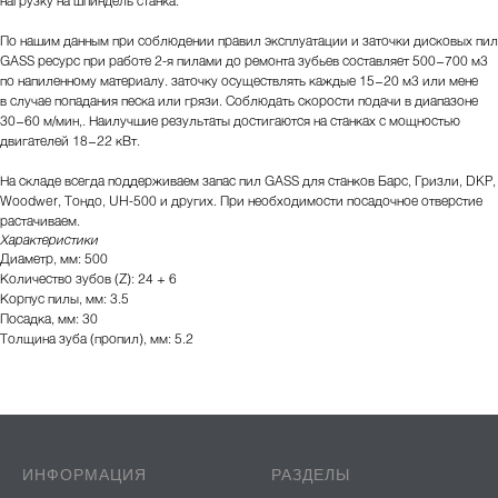
По нашим данным при соблюдении правил эксплуатации и заточки дисковых пил
GASS ресурс при работе 2-я пилами до ремонта зубьев составляет 500−700 м3
по напиленному материалу. заточку осуществлять каждые 15−20 м3 или мене
в случае попадания песка или грязи. Соблюдать скорости подачи в диапазоне
30−60 м/мин,. Наилучшие результаты достигаются на станках с мощностью
двигателей 18−22 кВт.
На складе всегда поддерживаем запас пил GASS для станков Барс, Гризли, DKP,
Woodwer, Тондо, UH-500 и других. При необходимости посадочное отверстие
растачиваем.
Характеристики
Диаметр, мм: 500
Количество зубов (Z): 24 + 6
Корпус пилы, мм: 3.5
Посадка, мм: 30
Толщина зуба (пропил), мм: 5.2
ИНФОРМАЦИЯ
РАЗДЕЛЫ