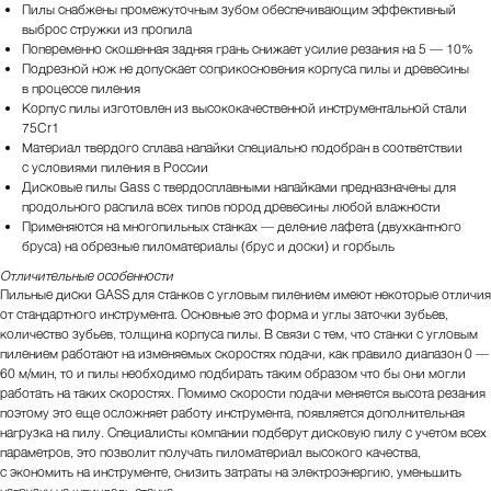
Пилы снабжены промежуточным зубом обеспечивающим эффективный
выброс стружки из пропила
Попеременно скошенная задняя грань снижает усилие резания на 5 — 10%
Подрезной нож не допускает соприкосновения корпуса пилы и древесины
в процессе пиления
Корпус пилы изготовлен из высококачественной инструментальной стали
75Cr1
Материал твердого сплава напайки специально подобран в соответствии
с условиями пиления в России
Дисковые пилы Gass с твердосплавными напайками предназначены для
продольного распила всех типов пород древесины любой влажности
Применяются на многопильных станках — деление лафета (двухкантного
бруса) на обрезные пиломатериалы (брус и доски) и горбыль
Отличительные особенности
Пильные диски GASS для станков с угловым пилением имеют некоторые отличия
от стандартного инструмента. Основные это форма и углы заточки зубьев,
количество зубьев, толщина корпуса пилы. В связи с тем, что станки с угловым
пилением работают на изменяемых скоростях подачи, как правило диапазон 0 —
60 м/мин, то и пилы необходимо подбирать таким образом что бы они могли
работать на таких скоростях. Помимо скорости подачи меняется высота резания
поэтому это еще осложняет работу инструмента, появляется дополнительная
нагрузка на пилу. Специалисты компании подберут дисковую пилу с учетом всех
параметров, это позволит получать пиломатериал высокого качества,
с экономить на инструменте, снизить затраты на электроэнергию, уменьшить
нагрузку на шпиндель станка.