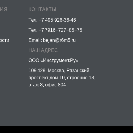
ЦИЯ
КОНТАКТЫ
Тел. +7 495 926-36-46
Тел. +7 7916−727−85−75
ости
Email:
bejan@r6m5.ru
НАШ АДРЕС
ООО «Инструмент.Ру»
109 428, Москва, Рязанский
проспект дом 10, строение 18,
этаж 8, офис 804