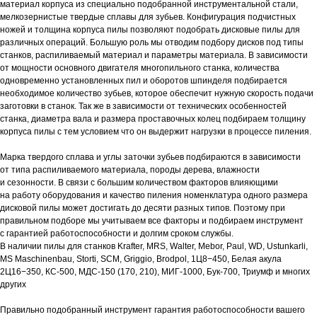
материал корпуса из специально подобранной инструментальной стали,
мелкозернистые твердые сплавы для зубьев. Конфигурация подчистных
ножей и толщина корпуса пилы позволяют подобрать дисковые пилы для
различных операций. Большую роль мы отводим подбору дисков под типы
станков, распиливаемый материал и параметры материала. В зависимости
от мощности основного двигателя многопильного станка, количества
одновременно установленных пил и оборотов шпинделя подбирается
необходимое количество зубьев, которое обеспечит нужную скорость подачи
заготовки в станок. Так же в зависимости от технических особенностей
станка, диаметра вала и размера проставочных колец подбираем толщину
корпуса пилы с тем условием что он выдержит нагрузки в процессе пиления.
Марка твердого сплава и углы заточки зубьев подбираются в зависимости
от типа распиливаемого материала, породы дерева, влажности
и сезонности. В связи с большим количеством факторов влияющими
на работу оборудования и качество пиления номенклатура одного размера
дисковой пилы может достигать до десяти разных типов. Поэтому при
правильном подборе мы учитываем все факторы и подбираем инструмент
с гарантией работоспособности и долгим сроком службы.
В наличии пилы для станков Krafter, MRS, Walter, Mebor, Paul, WD, Ustunkarli,
MS Maschinenbau, Storti, SCM, Griggio, Brodpol, 1Ц8−450, Белая акула
2Ц16−350, КС-500, МДС-150 (170, 210), МИГ-1000, Бук-700, Триумф и многих
других
Правильно подобранный инструмент гарантия работоспособности вашего