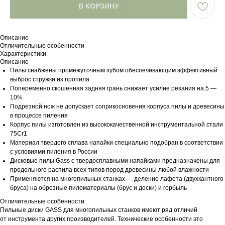
В КОРЗИНУ
Описание
Отличительные особенности
Характеристики
Описание
Пилы снабжены промежуточным зубом обеспечивающим эффективный
выброс стружки из пропила
Попеременно скошенная задняя грань снижает усилие резания на 5 —
10%
Подрезной нож не допускает соприкосновения корпуса пилы и древесины
в процессе пиления
Корпус пилы изготовлен из высококачественной инструментальной стали
75Cr1
Материал твердого сплава напайки специально подобран в соответствии
с условиями пиления в России
Дисковые пилы Gass с твердосплавными напайками предназначены для
продольного распила всех типов пород древесины любой влажности
Применяются на многопильных станках — деление лафета (двухкантного
бруса) на обрезные пиломатериалы (брус и доски) и горбыль
Отличительные особенности
Пильные диски GASS для многопильных станков имеют ряд отличий
от инструмента других производителей. Технические особенности это