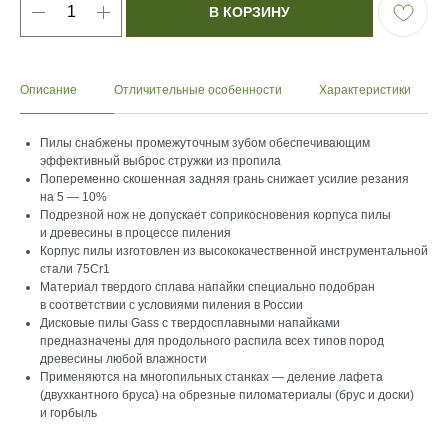
В КОРЗИНУ
Описание
Отличительные особенности
Характеристики
Пилы снабжены промежуточным зубом обеспечивающим
эффективный выброс стружки из пропила
Попеременно скошенная задняя грань снижает усилие резания
на 5 — 10%
Подрезной нож не допускает соприкосновения корпуса пилы
и древесины в процессе пиления
Корпус пилы изготовлен из высококачественной инструментальной
стали 75Cr1
Материал твердого сплава напайки специально подобран
в соответствии с условиями пиления в России
Дисковые пилы Gass с твердосплавными напайками
предназначены для продольного распила всех типов пород
древесины любой влажности
Применяются на многопильных станках — деление лафета
(двухкантного бруса) на обрезные пиломатериалы (брус и доски)
и горбыль