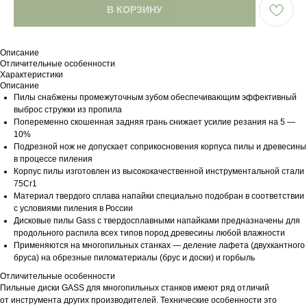
В КОРЗИНУ
Описание
Отличительные особенности
Характеристики
Описание
Пилы снабжены промежуточным зубом обеспечивающим эффективный
выброс стружки из пропила
Попеременно скошенная задняя грань снижает усилие резания на 5 —
10%
Подрезной нож не допускает соприкосновения корпуса пилы и древесины
в процессе пиления
Корпус пилы изготовлен из высококачественной инструментальной стали
75Cr1
Материал твердого сплава напайки специально подобран в соответствии
с условиями пиления в России
Дисковые пилы Gass с твердосплавными напайками предназначены для
продольного распила всех типов пород древесины любой влажности
Применяются на многопильных станках — деление лафета (двухкантного
бруса) на обрезные пиломатериалы (брус и доски) и горбыль
Отличительные особенности
Пильные диски GASS для многопильных станков имеют ряд отличий
от инструмента других производителей. Технические особенности это