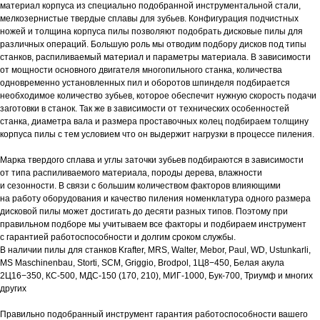
материал корпуса из специально подобранной инструментальной стали,
мелкозернистые твердые сплавы для зубьев. Конфигурация подчистных
ножей и толщина корпуса пилы позволяют подобрать дисковые пилы для
различных операций. Большую роль мы отводим подбору дисков под типы
станков, распиливаемый материал и параметры материала. В зависимости
от мощности основного двигателя многопильного станка, количества
одновременно установленных пил и оборотов шпинделя подбирается
необходимое количество зубьев, которое обеспечит нужную скорость подачи
заготовки в станок. Так же в зависимости от технических особенностей
станка, диаметра вала и размера проставочных колец подбираем толщину
корпуса пилы с тем условием что он выдержит нагрузки в процессе пиления.
Марка твердого сплава и углы заточки зубьев подбираются в зависимости
от типа распиливаемого материала, породы дерева, влажности
и сезонности. В связи с большим количеством факторов влияющими
на работу оборудования и качество пиления номенклатура одного размера
дисковой пилы может достигать до десяти разных типов. Поэтому при
правильном подборе мы учитываем все факторы и подбираем инструмент
с гарантией работоспособности и долгим сроком службы.
В наличии пилы для станков Krafter, MRS, Walter, Mebor, Paul, WD, Ustunkarli,
MS Maschinenbau, Storti, SCM, Griggio, Brodpol, 1Ц8−450, Белая акула
2Ц16−350, КС-500, МДС-150 (170, 210), МИГ-1000, Бук-700, Триумф и многих
других
Правильно подобранный инструмент гарантия работоспособности вашего