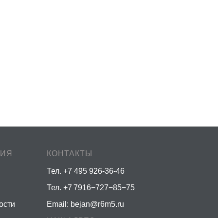
ЦИЯ
КОНТАКТЫ
Тел. +7 495 926-36-46
Тел. +7 7916−727−85−75
ости
Email:
bejan@r6m5.ru