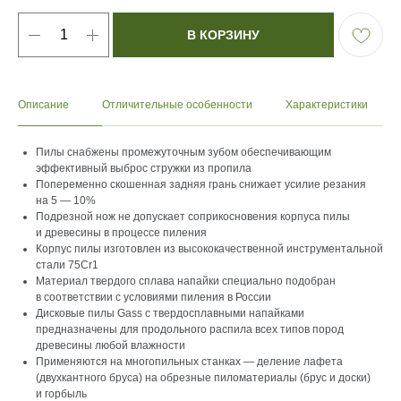
В КОРЗИНУ
Описание
Отличительные особенности
Характеристики
Пилы снабжены промежуточным зубом обеспечивающим
эффективный выброс стружки из пропила
Попеременно скошенная задняя грань снижает усилие резания
на 5 — 10%
Подрезной нож не допускает соприкосновения корпуса пилы
и древесины в процессе пиления
Корпус пилы изготовлен из высококачественной инструментальной
стали 75Cr1
Материал твердого сплава напайки специально подобран
в соответствии с условиями пиления в России
Дисковые пилы Gass с твердосплавными напайками
предназначены для продольного распила всех типов пород
древесины любой влажности
Применяются на многопильных станках — деление лафета
(двухкантного бруса) на обрезные пиломатериалы (брус и доски)
и горбыль