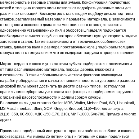
мелкозернистые твердые сплавы для зубьев. Конфигурация подчистных
ножей и толщина корпуса пилы позволяют подобрать дисковые пилы для
различных операций. Большую роль мы отводим подбору дисков под типы
станков, распиливаемый материал и параметры материала. В зависимости
от мощности основного двигателя многопильного станка, количества
одновременно установленных пил и оборотов шпинделя подбирается
необходимое количество зубьев, которое обеспечит нужную скорость подачи
заготовки в станок. Так же в зависимости от технических особенностей
станка, диаметра вала и размера проставочных колец подбираем толщину
корпуса пилы с тем условием что он выдержит нагрузки в процессе пиления.
Марка твердого сплава и углы заточки зубьев подбираются в зависимости
от типа распиливаемого материала, породы дерева, влажности
и сезонности. В связи с большим количеством факторов влияющими
на работу оборудования и качество пиления номенклатура одного размера
дисковой пилы может достигать до десяти разных типов. Поэтому при
правильном подборе мы учитываем все факторы и подбираем инструмент
с гарантией работоспособности и долгим сроком службы.
В наличии пилы для станков Krafter, MRS, Walter, Mebor, Paul, WD, Ustunkarli,
MS Maschinenbau, Storti, SCM, Griggio, Brodpol, 1Ц8−450, Белая акула
2Ц16−350, КС-500, МДС-150 (170, 210), МИГ-1000, Бук-700, Триумф и многих
других
Правильно подобранный инструмент гарантия работоспособности вашего
производства. Мы имеем 25 летний опыт и готовы им с вами поделиться.