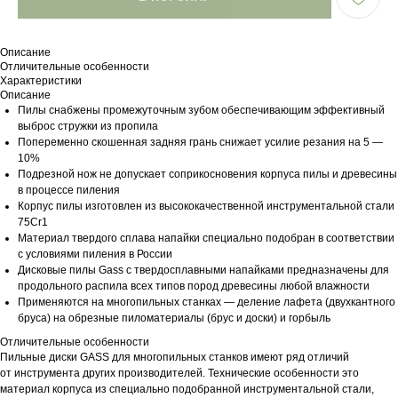
Описание
Отличительные особенности
Характеристики
Описание
Пилы снабжены промежуточным зубом обеспечивающим эффективный
выброс стружки из пропила
Попеременно скошенная задняя грань снижает усилие резания на 5 —
10%
Подрезной нож не допускает соприкосновения корпуса пилы и древесины
в процессе пиления
Корпус пилы изготовлен из высококачественной инструментальной стали
75Cr1
Материал твердого сплава напайки специально подобран в соответствии
с условиями пиления в России
Дисковые пилы Gass с твердосплавными напайками предназначены для
продольного распила всех типов пород древесины любой влажности
Применяются на многопильных станках — деление лафета (двухкантного
бруса) на обрезные пиломатериалы (брус и доски) и горбыль
Отличительные особенности
Пильные диски GASS для многопильных станков имеют ряд отличий
от инструмента других производителей. Технические особенности это
материал корпуса из специально подобранной инструментальной стали,