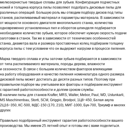
мелкозернистые твердые сплавы для зубьев. Конфигурация подчистных
ножей и толщина корпуса пилы позволяют подобрать дисковые пилы для
различных операций. Большую роль мы отводим подбору дисков под типы
станков, распиливаемый материал и параметры материала. В зависимости
от мощности основного двигателя многопильного станка, количества
одновременно установленных пил и оборотов шпинделя подбирается
необходимое количество зубьев, которое обеспечит нужную скорость подачи
заготовки в станок. Так же в зависимости от технических особенностей
станка, диаметра вала и размера проставочных колец подбираем толщину
корпуса пилы с тем условием что он выдержит нагрузки в процессе пиления.
Марка твердого сплава и углы заточки зубьев подбираются в зависимости
от типа распиливаемого материала, породы дерева, влажности
и сезонности. В связи с большим количеством факторов влияющими
на работу оборудования и качество пиления номенклатура одного размера
дисковой пилы может достигать до десяти разных типов. Поэтому при
правильном подборе мы учитываем все факторы и подбираем инструмент
с гарантией работоспособности и долгим сроком службы.
В наличии пилы для станков Krafter, MRS, Walter, Mebor, Paul, WD, Ustunkarli,
MS Maschinenbau, Storti, SCM, Griggio, Brodpol, 1Ц8−450, Белая акула
2Ц16−350, КС-500, МДС-150 (170, 210), МИГ-1000, Бук-700, Триумф и многих
других
Правильно подобранный инструмент гарантия работоспособности вашего
производства. Мы имеем 25 летний опыт и готовы им с вами поделиться.