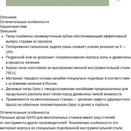
Описание
Отличительные особенности
Характеристики
Описание
Пилы снабжены промежуточным зубом обеспечивающим эффективный
выброс стружки из пропила
Попеременно скошенная задняя грань снижает усилие резания на 5 —
10%
Подрезной нож не допускает соприкосновения корпуса пилы и древесины
в процессе пиления
Корпус пилы изготовлен из высококачественной инструментальной стали
75Cr1
Материал твердого сплава напайки специально подобран в соответствии
с условиями пиления в России
Дисковые пилы Gass с твердосплавными напайками предназначены для
продольного распила всех типов пород древесины любой влажности
Применяются на многопильных станках — деление лафета (двухкантного
бруса) на обрезные пиломатериалы (брус и доски) и горбыль
Отличительные особенности
Пильные диски GASS для многопильных станков имеют ряд отличий
от инструмента других производителей. Технические особенности это
материал корпуса из специально подобранной инструментальной стали,