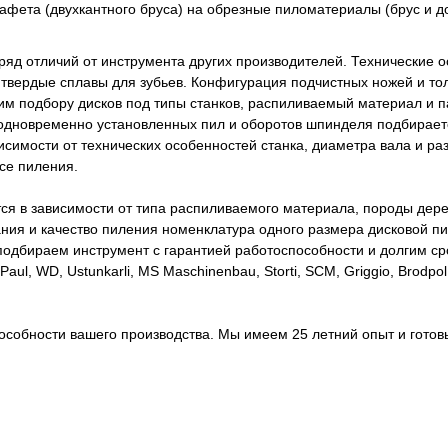
фета (двухкантного бруса) на обрезные пиломатериалы (брус и до
яд отличий от инструмента других производителей. Технические о
твердые сплавы для зубьев. Конфигурация подчистных ножей и т
м подбору дисков под типы станков, распиливаемый материал и 
а одновременно установленных пил и оборотов шпинделя подбирает
зависимости от технических особенностей станка, диаметра вала и 
се пиления.
тся в зависимости от типа распиливаемого материала, породы дере
ия и качество пиления номенклатура одного размера дисковой пил
одбираем инструмент с гарантией работоспособности и долгим ср
 Paul, WD, Ustunkarli, MS Maschinenbau, Storti, SCM, Griggio, Bro
собности вашего производства. Мы имеем 25 летний опыт и готовы