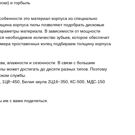
ски) и горбыль
собенности это материал корпуса из специально
олщина корпуса пилы позволяют подобрать дисковые
параметры материала. В зависимости от мощности
ся необходимое количество зубьев, которое обеспечит
размера проставочных колец подбираем толщину корпуса
ва, влажности и сезонности. В связи с большим
ы может достигать до десяти разных типов. Поэтому
оком службы.
dpol, 1Ц8−450, Белая акула 2Ц16−350, КС-500, МДС-150
 им с вами поделиться.