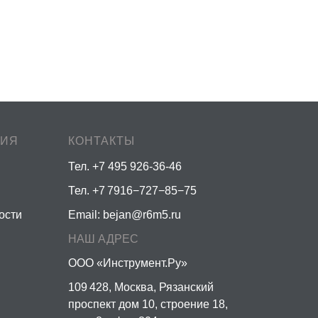
ЦИЯ
КОНТАКТЫ
Тел. +7 495 926-36-46
Тел. +7 7916−727−85−75
ости
Email:
bejan@r6m5.ru
НАШ АДРЕС
ООО «Инструмент.Ру»
109 428, Москва, Рязанский
проспект дом 10, строение 18,