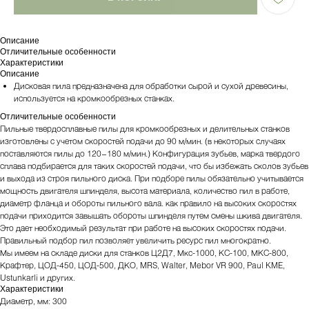
Описание
Отличительные особенности
Характеристики
Описание
Дисковая пила предназначена для обработки сырой и сухой древесины,
используется на кромкообрезных станках.
Отличительные особенности
Пильные твердосплавные пилы для кромкообрезных и делительных станков
изготовлены с учетом скоростей подачи до 90 м/мин. (в некоторых случаях
поставляются пилы до 120−180 м/мин.) Конфигурация зубьев, марка твердого
сплава подбирается для таких скоростей подачи, что бы избежать сколов зубьев
и выхода из строя пильного диска. При подборе пилы обязательно учитывается
мощность двигателя шпинделя, высота материала, количество пил в работе,
диаметр фланца и обороты пильного вала. как правило на высоких скоростях
подачи приходится завышать обороты шпинделя путем смены шкива двигателя.
Это дает необходимый результат при работе на высоких скоростях подачи.
Правильный подбор пил позволяет увеличить ресурс пил многократно.
Мы имеем на складе диски для станков Ц2Д7, Мкс-1000, КС-100, МКС-800,
Крафтер, ЦОД-450, ЦОД-500, ДКО, MRS, Walter, Mebor VR 900, Paul KME,
Ustunkarli и других.
Характеристики
Диаметр, мм: 300