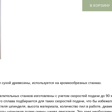
В КОРЗИНУ
 сухой древесины, используется на кромкообрезных станках.
ительных станков изготовлены с учетом скоростей подачи до 90 м
о сплава подбирается для таких скоростей подачи, что бы избежать
еля шпинделя, высота материала, количество пил в работе, диаме
оты шпинделя путем смены шкива двигателя. Это дает необходимый