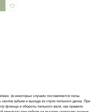
Сервис
Блог
/мин. (в некоторых случаях поставляются пилы
 сколов зубьев и выхода из строя пильного диска. При
тр фланца и обороты пильного вала. как правило
 результат при работе на высоких скоростях подачи.