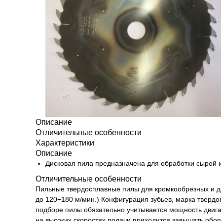
Описание
Отличительные особенности
Характеристики
Описание
Дисковая пила предназначена для обработки сырой и
Отличительные особенности
Пильные твердосплавные пилы для кромкообрезных и дел
до 120−180 м/мин.) Конфигурация зубьев, марка твердог
подборе пилы обязательно учитывается мощность двигат
на высоких скоростях подачи приходится завышать обор