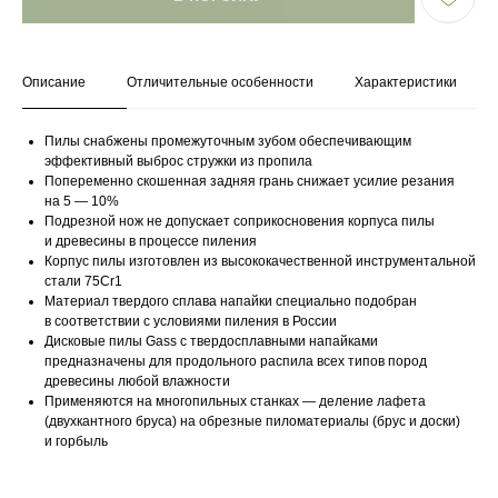
Описание
Отличительные особенности
Характеристики
Пилы снабжены промежуточным зубом обеспечивающим
эффективный выброс стружки из пропила
Попеременно скошенная задняя грань снижает усилие резания
на 5 — 10%
Подрезной нож не допускает соприкосновения корпуса пилы
и древесины в процессе пиления
Корпус пилы изготовлен из высококачественной инструментальной
стали 75Cr1
Материал твердого сплава напайки специально подобран
в соответствии с условиями пиления в России
Дисковые пилы Gass с твердосплавными напайками
предназначены для продольного распила всех типов пород
древесины любой влажности
Применяются на многопильных станках — деление лафета
(двухкантного бруса) на обрезные пиломатериалы (брус и доски)
и горбыль