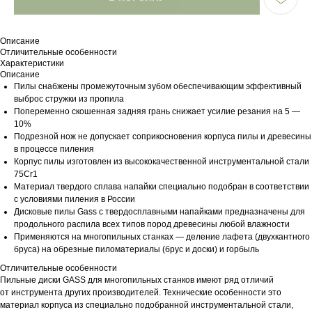
Описание
Отличительные особенности
Характеристики
Описание
Пилы снабжены промежуточным зубом обеспечивающим эффективный
выброс стружки из пропила
Попеременно скошенная задняя грань снижает усилие резания на 5 —
10%
Подрезной нож не допускает соприкосновения корпуса пилы и древесины
в процессе пиления
Корпус пилы изготовлен из высококачественной инструментальной стали
75Cr1
Материал твердого сплава напайки специально подобран в соответствии
с условиями пиления в России
Дисковые пилы Gass с твердосплавными напайками предназначены для
продольного распила всех типов пород древесины любой влажности
Применяются на многопильных станках — деление лафета (двухкантного
бруса) на обрезные пиломатериалы (брус и доски) и горбыль
Отличительные особенности
Пильные диски GASS для многопильных станков имеют ряд отличий
от инструмента других производителей. Технические особенности это
материал корпуса из специально подобранной инструментальной стали,