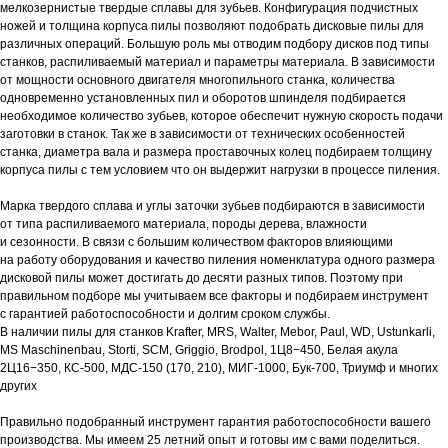
мелкозернистые твердые сплавы для зубьев. Конфигурация подчистных
ножей и толщина корпуса пилы позволяют подобрать дисковые пилы для
различных операций. Большую роль мы отводим подбору дисков под типы
станков, распиливаемый материал и параметры материала. В зависимости
от мощности основного двигателя многопильного станка, количества
одновременно установленных пил и оборотов шпинделя подбирается
необходимое количество зубьев, которое обеспечит нужную скорость подачи
заготовки в станок. Так же в зависимости от технических особенностей
станка, диаметра вала и размера проставочных колец подбираем толщину
корпуса пилы с тем условием что он выдержит нагрузки в процессе пиления.
Марка твердого сплава и углы заточки зубьев подбираются в зависимости
от типа распиливаемого материала, породы дерева, влажности
и сезонности. В связи с большим количеством факторов влияющими
на работу оборудования и качество пиления номенклатура одного размера
дисковой пилы может достигать до десяти разных типов. Поэтому при
правильном подборе мы учитываем все факторы и подбираем инструмент
с гарантией работоспособности и долгим сроком службы.
В наличии пилы для станков Krafter, MRS, Walter, Mebor, Paul, WD, Ustunkarli,
MS Maschinenbau, Storti, SCM, Griggio, Brodpol, 1Ц8−450, Белая акула
2Ц16−350, КС-500, МДС-150 (170, 210), МИГ-1000, Бук-700, Триумф и многих
других
Правильно подобранный инструмент гарантия работоспособности вашего
производства. Мы имеем 25 летний опыт и готовы им с вами поделиться.